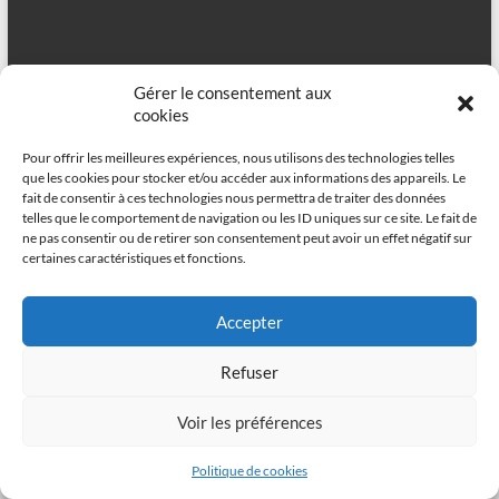
Gérer le consentement aux
cookies
Pour offrir les meilleures expériences, nous utilisons des technologies telles
que les cookies pour stocker et/ou accéder aux informations des appareils. Le
Copyright © 2026
Benjamin CHAUVET – FX TD
. All rights reserved. Theme
fait de consentir à ces technologies nous permettra de traiter des données
Spacious
by ThemeGrill. Powered by:
WordPress
.
telles que le comportement de navigation ou les ID uniques sur ce site. Le fait de
ne pas consentir ou de retirer son consentement peut avoir un effet négatif sur
certaines caractéristiques et fonctions.
Accepter
Confidentialité et cookies : ce site utilise des cookies. En continuant à utiliser
ce site Web, vous acceptez leur utilisation.
Refuser
Pour en savoir plus, notamment sur la façon de contrôler les cookies,
consultez :
Politique relative aux cookies
Voir les préférences
Politique de cookies