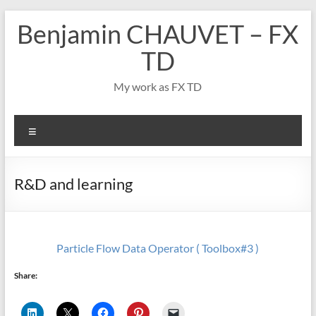
Aller
Benjamin CHAUVET – FX
au
contenu
TD
My work as FX TD
Menu
R&D and learning
Particle Flow Data Operator ( Toolbox#3 )
Share: