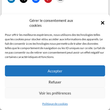
Gérer le consentement aux
cookies
Pour offrir les meilleures expériences, nous utilisons des technologies telles
que les cookies pour stocker et/ou accéder aux informations des appareils. Le
fait de consentir à ces technologies nous permettra de traiter des données
telles que le comportement de navigation ou les ID uniques sur ce site. Le fait de
ne pas consentir ou de retirer son consentement peut avoir un effet négatif sur
certaines caractéristiques et fonctions.
Copyright © 2026
Benjamin CHAUVET – FX TD
. All rights reserved. Theme
Accepter
Confidentialité et cookies : ce site utilise des cookies. En continuant à utiliser
Spacious
by ThemeGrill. Powered by:
WordPress
.
ce site Web, vous acceptez leur utilisation.
Refuser
Pour en savoir plus, notamment sur la façon de contrôler les cookies,
consultez :
Politique relative aux cookies
Voir les préférences
Politique de cookies