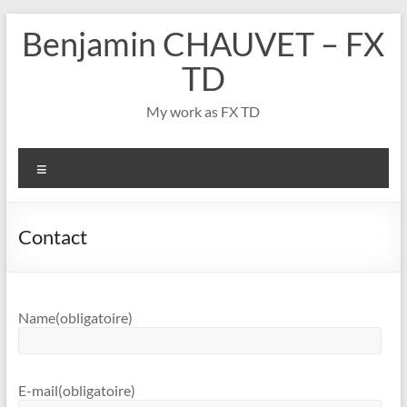
Aller
Benjamin CHAUVET – FX
au
contenu
TD
My work as FX TD
Menu
Contact
Name
(obligatoire)
E-mail
(obligatoire)