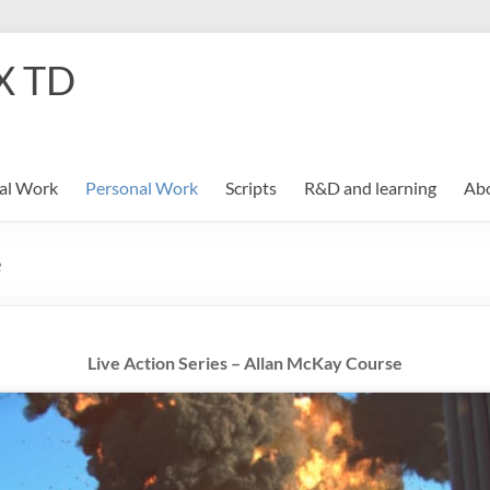
X TD
nal Work
Personal Work
Scripts
R&D and learning
Ab
e
Live Action Series – Allan McKay Course