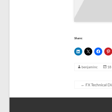
Share:
benjaminc
18
←
FX Technical D