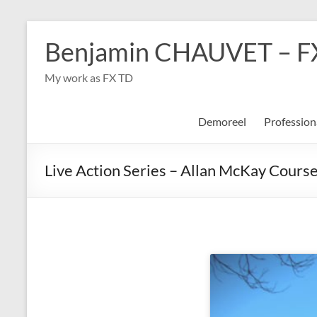
Aller
au
Benjamin CHAUVET – F
contenu
My work as FX TD
Demoreel
Professio
Live Action Series – Allan McKay Cours