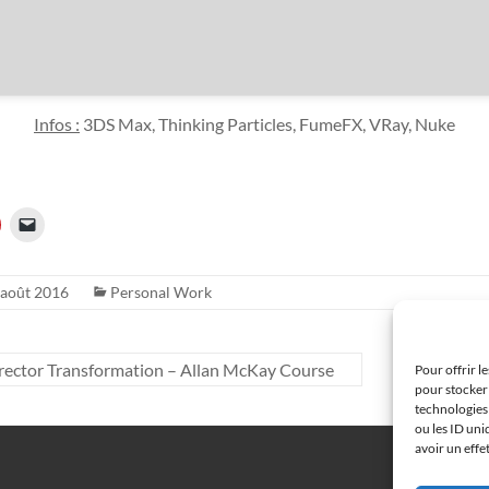
Infos :
3DS Max, Thinking Particles, FumeFX, VRay, Nuke
 août 2016
Personal Work
irector Transformation – Allan McKay Course
Pour offrir l
pour stocker 
technologies
ou les ID uni
avoir un effe